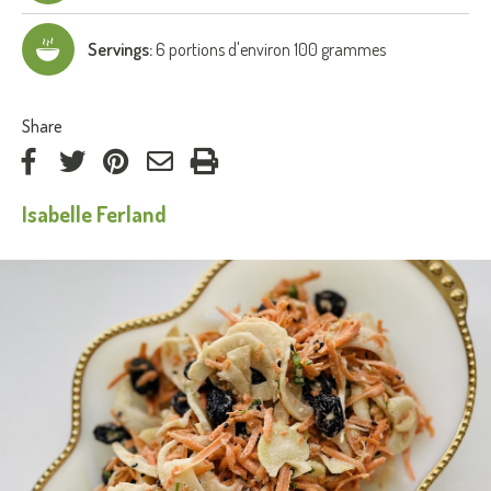
Servings:
6 portions d'environ 100 grammes
:
Share
on
on
on
by
Isabelle Ferland
Facebook
Twitter
Pinterest
e-
mail