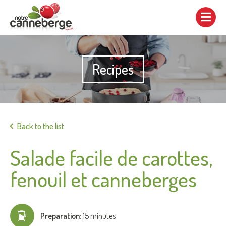
Show/hide
navigation
Recipes
Print
Back to the list
Salade facile de carottes,
fenouil et canneberges
Preparation:
15 minutes