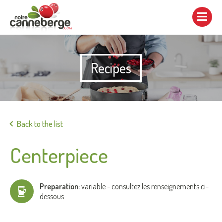
Show/hide
navigation
Recipes
Print
Back to the list
Centerpiece
Preparation:
variable - consultez les renseignements ci-
dessous