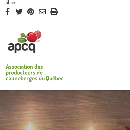
:
Share
on
on
on
by
Facebook
Twitter
Pinterest
e-
mail
Association des
producteurs de
canneberges du Québec