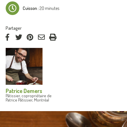
Cuisson :
20 minutes
:
Partager
via
via
via
par
Facebook
Twitter
Pinterest
courriel
Patrice Demers
Pâtissier, copropriétaire de
Patrice Pâtissier, Montréal