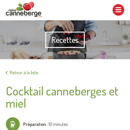
Afficher/cacher
la
navigation
Recettes
Imprimer
Retour à la liste
Cocktail canneberges et
miel
Préparation :
10 minutes