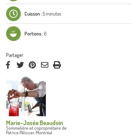
Cuisson :
5 minutes
Portions :
6
:
Partager
via
via
via
par
Facebook
Twitter
Pinterest
courriel
Marie-Josée Beaudoin
Sommelière et copropriétaire de
Patrice Pâtisser, Montréal