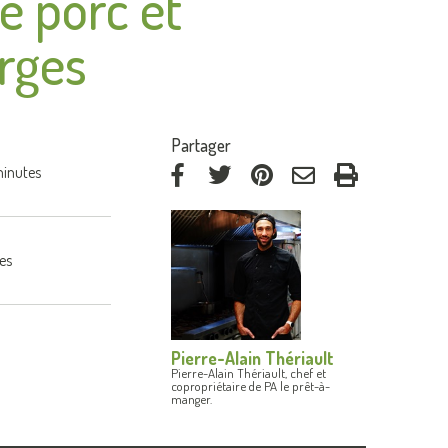
e porc et
rges
:
Partager
inutes
via
via
via
par
Facebook
Twitter
Pinterest
courriel
es
Pierre-Alain Thériault
Pierre-Alain Thériault, chef et
copropriétaire de PA le prêt-à-
manger.