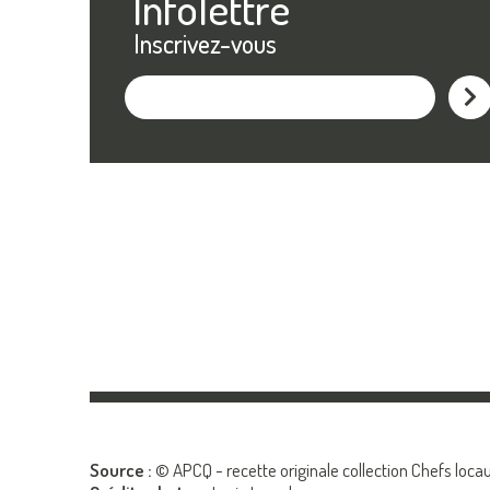
Infolettre
Inscrivez-vous
M'ins
Source :
© APCQ - recette originale collection Chefs loca