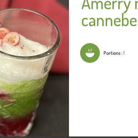
Amerry m
cannebe
Portions :
1