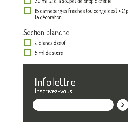
30 ml (2 c. à soupe) de sirop d’érable
15 canneberges fraîches (ou congelées) + 2 
la décoration
Section blanche
2 blancs d’œuf
5 ml de sucre
Infolettre
Inscrivez-vous
M'ins