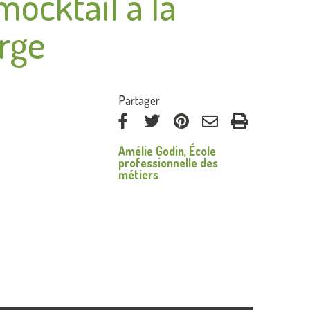
ocktail à la
rge
:
Partager
via
via
via
par
Amélie Godin, École
Facebook
Twitter
Pinterest
courriel
professionnelle des
métiers