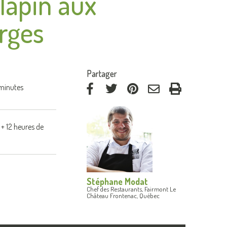
 lapin aux
rges
:
Partager
minutes
via
via
via
par
Facebook
Twitter
Pinterest
courriel
+ 12 heures de
Stéphane Modat
Chef des Restaurants, Fairmont Le
Château Frontenac, Québec