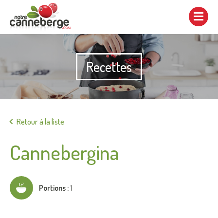
Afficher/cacher
la
navigation
Recettes
Imprimer
Retour à la liste
Cannebergina
Portions :
1