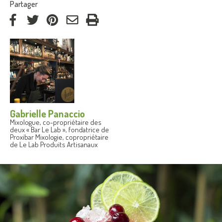
:
Partager
via
via
via
par
Facebook
Twitter
Pinterest
courriel
Gabrielle Panaccio
Mixologue, co-propriétaire des
deux « Bar Le Lab », fondatrice de
Proxibar Mixologie, copropriétaire
de Le Lab Produits Artisanaux