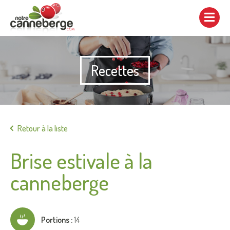
Afficher/cacher
la
navigation
Recettes
Imprimer
Retour à la liste
Brise estivale à la
canneberge
Portions :
14