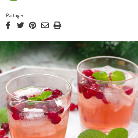
:
Partager
via
via
via
par
Facebook
Twitter
Pinterest
courriel