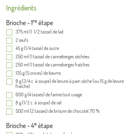
Ingrédients
re
Brioche - 1
étape
375 ml (1 1/2 tasse) de lait
2 œufs
45 g (1/4 tasse) de sucre
250 ml (1 tasse) de canneberges séchées
250 ml (1 tasse) de canneberges fraîches
135 g (5 onces) de beurre
8 g (3/4 c. à soupe) de levure à pain sèche (ou 15 g de levure
fraîche)
600 g (4 tasses) de farine tout usage
8 g (1/2 c. à soupe) de sel
500 ml (2 tasses) de brisure de chocolat 70 %
e
Brioche - 4
étape