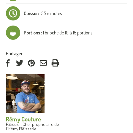
Cuisson :
35 minutes
Portions :
1 brioche de 10 à 15 portions
:
Partager
via
via
via
par
Facebook
Twitter
Pinterest
courriel
Rémy Couture
Pâtissier, Chef propriétaire de
CRémy Pâtisserie