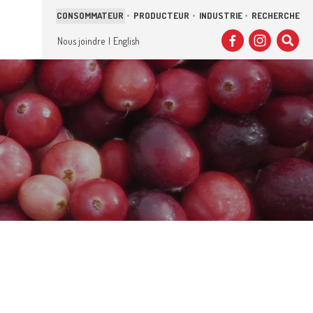
CONSOMMATEUR
PRODUCTEUR
INDUSTRIE
RECHERCHE
Sui
Facebo
Inst
C
Nous joindre
English
no
sur
s
:
l
s