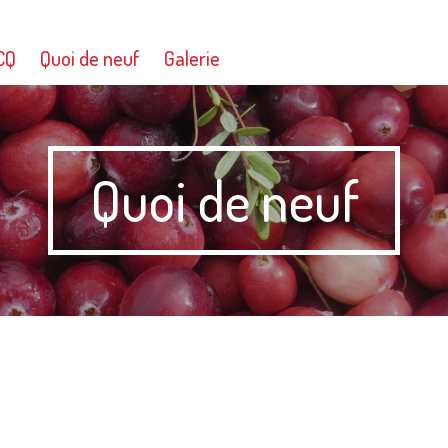
CQ
Quoi de neuf
Galerie
Quoi de neuf