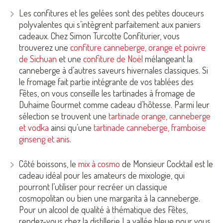
Les confitures et les gelées sont des petites douceurs
polyvalentes qui s’intègrent parfaitement aux paniers
cadeaux. Chez Simon Turcotte Confiturier, vous
trouverez une
confiture canneberge, orange et poivre
de Sichuan
et une
confiture de Noël
mélangeant la
canneberge à d’autres saveurs hivernales classiques. Si
le fromage fait partie intégrante de vos tablées des
Fêtes, on vous conseille les tartinades à fromage de
Duhaime Gourmet comme cadeau d’hôtesse. Parmi leur
sélection se trouvent une
tartinade orange, canneberge
et vodka
ainsi qu’une
tartinade canneberge, framboise
ginseng et anis
.
Côté boissons, le
mix à cosmo
de Monsieur Cocktail est le
cadeau idéal pour les amateurs de mixologie, qui
pourront l’utiliser pour recréer un classique
cosmopolitan ou bien une margarita à la canneberge.
Pour un alcool de qualité à thématique des Fêtes,
rendez-vous chez la distillerie La vallée bleue pour vous