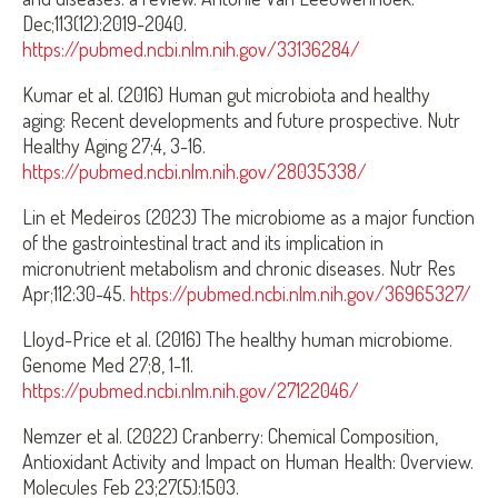
Dec;113(12):2019-2040.
https://pubmed.ncbi.nlm.nih.gov/33136284/
Kumar et al. (2016) Human gut microbiota and healthy
aging: Recent developments and future prospective. Nutr
Healthy Aging 27;4, 3-16.
https://pubmed.ncbi.nlm.nih.gov/28035338/
Lin et Medeiros (2023) The microbiome as a major function
of the gastrointestinal tract and its implication in
micronutrient metabolism and chronic diseases. Nutr Res
Apr;112:30-45.
https://pubmed.ncbi.nlm.nih.gov/36965327/
Lloyd-Price et al. (2016) The healthy human microbiome.
Genome Med 27;8, 1-11.
https://pubmed.ncbi.nlm.nih.gov/27122046/
Nemzer et al. (2022) Cranberry: Chemical Composition,
Antioxidant Activity and Impact on Human Health: Overview.
Molecules Feb 23;27(5):1503.