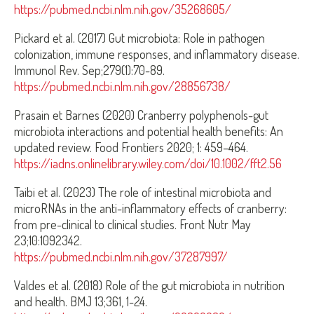
https://pubmed.ncbi.nlm.nih.gov/35268605/
Pickard et al. (2017) Gut microbiota: Role in pathogen
colonization, immune responses, and inflammatory disease.
Immunol Rev. Sep;279(1):70-89.
https://pubmed.ncbi.nlm.nih.gov/28856738/
Prasain et Barnes (2020) Cranberry polyphenols-gut
microbiota interactions and potential health benefits: An
updated review. Food Frontiers 2020; 1: 459–464.
https://iadns.onlinelibrary.wiley.com/doi/10.1002/fft2.56
Taibi et al. (2023) The role of intestinal microbiota and
microRNAs in the anti-inflammatory effects of cranberry:
from pre-clinical to clinical studies. Front Nutr May
23;10:1092342.
https://pubmed.ncbi.nlm.nih.gov/37287997/
Valdes et al. (2018) Role of the gut microbiota in nutrition
and health. BMJ 13;361, 1-24.