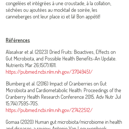
congelées et intégrées à une croustade, à la collation,
séchées ou ajoutées au mocktail de soirée, les
canneberges ont leur place ici et là! Bon appétit!
Références
Alasalvar et al. (2023) Dried Fruits: Bioactives, Effects on
Gut Microbiota, and Possible Health Benefits-An Update.
Nutrients Mar 26;15(7):1611.
https://pubmed.ncbi.nlm.nih.gov/37049451/
Blumberg et al. (2016) Impact of Cranberries on Gut
Microbiota and Cardiometabolic Health: Proceedings of the
Cranberry Health Research Conference 2015. Adv Nutr Jul
15;7(4):759S-70S.
https://pubmed.ncbi.nlm.nih.gov/27422512/
Gomaa (2020) Human gut microbiota/microbiome in health
and diseases: a review. Antonie Van Leeuwenhoek.